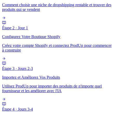
Comment choisir une niche de dropshipping rentable et trouver des
produits qui se vendent
Étape 2
·
Jour 1
Configurez Votre Boutique Shopify
Créez votre compte Shopify et connectez ProdUp pour commencer
à construire
Étape 3
·
Jours 2-3
Importez et Améliorez Vos Produits
Utilisez ProdUp pour importer des produits de n'importe quel
fournisseur et les améliorer avec l'IA
Étape 4
·
Jours 3-4