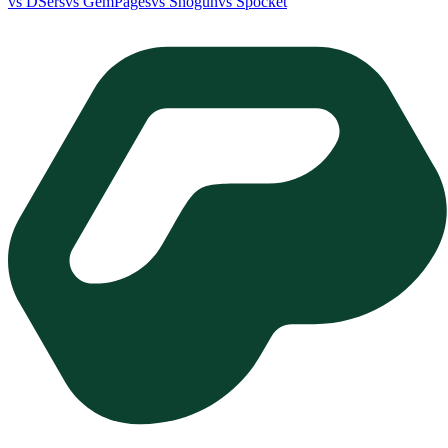
vs DSers
vs GemPages
vs Shogun
vs Spocket