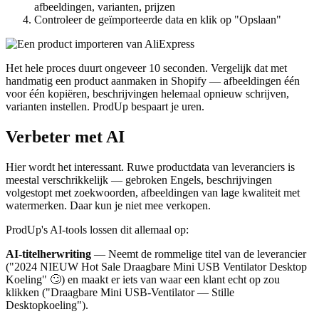
afbeeldingen, varianten, prijzen
Controleer de geïmporteerde data en klik op "Opslaan"
Het hele proces duurt ongeveer 10 seconden. Vergelijk dat met
handmatig een product aanmaken in Shopify — afbeeldingen één
voor één kopiëren, beschrijvingen helemaal opnieuw schrijven,
varianten instellen. ProdUp bespaart je uren.
Verbeter met AI
Hier wordt het interessant. Ruwe productdata van leveranciers is
meestal verschrikkelijk — gebroken Engels, beschrijvingen
volgestopt met zoekwoorden, afbeeldingen van lage kwaliteit met
watermerken. Daar kun je niet mee verkopen.
ProdUp's AI-tools lossen dit allemaal op:
AI-titelherwriting
— Neemt de rommelige titel van de leverancier
("2024 NIEUW Hot Sale Draagbare Mini USB Ventilator Desktop
Koeling" 🙄) en maakt er iets van waar een klant echt op zou
klikken ("Draagbare Mini USB-Ventilator — Stille
Desktopkoeling").