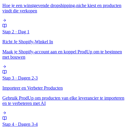
Hoe je een winstgevende dropshipping-niche kiest en producten
vindt die verkopen
Stap 2
·
Dag 1
Richt Je Shopify-Winkel In
Maak je Shopify-account aan en koppel ProdUp om te beginnen
met bouwen
Stap 3
·
Dagen 2-3
Importeer en Verbeter Producten
Gebruik ProdUp om producten van elke leverancier te importeren
en te verbeteren met AI
Stap 4
·
Dagen 3-4