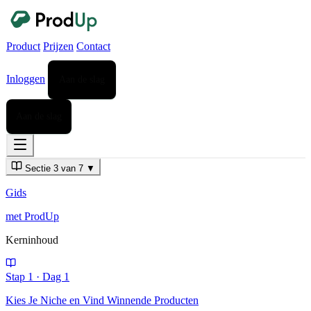
Product
Prijzen
Contact
Inloggen
Aan de slag
Aan de slag
Sectie 3 van 7
▼
Gids
met ProdUp
Kerninhoud
Stap 1
·
Dag 1
Kies Je Niche en Vind Winnende Producten