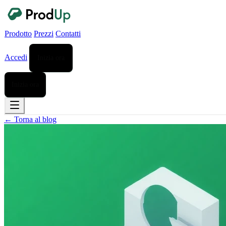
Prodotto
Prezzi
Contatti
Accedi
Inizia ora
Inizia ora
← Torna al blog