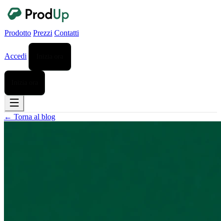
Prodotto
Prezzi
Contatti
Accedi
Inizia ora
Inizia ora
← Torna al blog