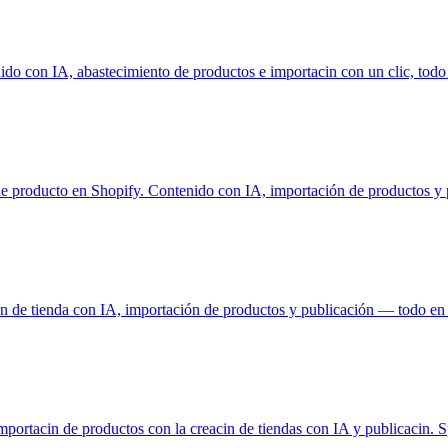
 con IA, abastecimiento de productos e importacin con un clic, todo i
producto en Shopify. Contenido con IA, importación de productos y p
 de tienda con IA, importación de productos y publicación — todo en 
rtacin de productos con la creacin de tiendas con IA y publicacin. S