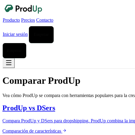
Producto
Precios
Contacto
Iniciar sesión
Empezar
Empezar
Comparar ProdUp
Vea cómo ProdUp se compara con herramientas populares para la creac
ProdUp vs DSers
Compara ProdUp y DSers para dropshipping. ProdUp combina la importa
Comparación de características