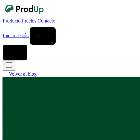
Producto
Precios
Contacto
Iniciar sesión
Empezar
Empezar
← Volver al blog